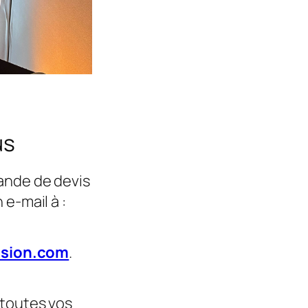
us
nde de devis
e-mail à :
usion.com
.
toutes vos